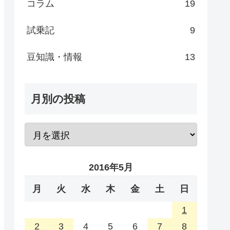
コラム
19
試乗記
9
豆知識・情報
13
月別の投稿
2016年5月
月
火
水
木
金
土
日
1
2
3
4
5
6
7
8