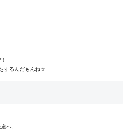
ぞ！
をするんだもんね☆
般道へ。