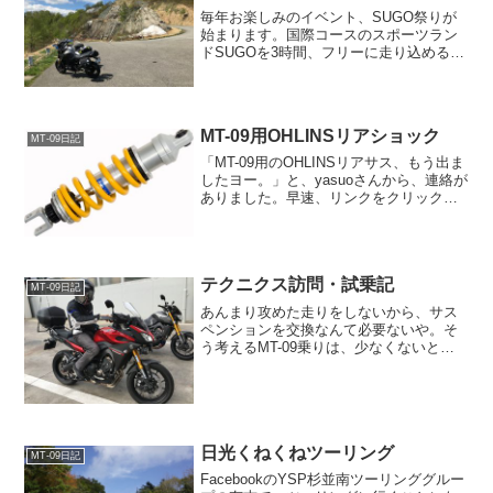
毎年お楽しみのイベント、SUGO祭りが
始まります。国際コースのスポーツラン
ドSUGOを3時間、フリーに走り込める、
とても楽しいサーキット走行会です。そ
して、行き帰りのツーリング、高級旅館
での宴会・温泉など、多面的に楽しめる
イベントなのです。...
MT-09用OHLINSリアショック
MT-09日記
「MT-09用のOHLINSリアサス、もう出ま
したヨー。」と、yasuoさんから、連絡が
ありました。早速、リンクをクリック！
おお！黄色いバネだ！イカす！ステキ！
いいのう...。ええのう...。（ポチッ）
テクニクス訪問・試乗記
MT-09日記
あんまり攻めた走りをしないから、サス
ペンションを交換なんて必要ないや。そ
う考えるMT-09乗りは、少なくないと思
います。しかし、その理由でサスのチュ
ーニングを遠ざけるのは、いささかもっ
たいない。なにも速く走ることだけが、
チューニングの目的じ...
日光くねくねツーリング
MT-09日記
FacebookのYSP杉並南ツーリンググルー