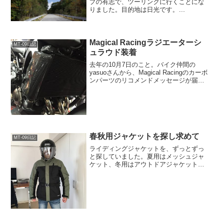
プの有志で、ツーリングに行くことにな
りました。目的地は日光です。
Hasegawaiさん@FZR1300Hideさん
@BMW R1200RMizunoさん@MT-
09Nishijimaさん@FAZ...
Magical Racingラジエーターシ
MT-09日記
ュラウド装着
去年の10月7日のこと。バイク仲間の
yasuoさんから、Magical Racingのカーボ
ンパーツのリコメンドメッセージが届き
ました。「マジカルなら品質も安心で価
格はリーズナブルですよ」と。kurokiの好
みをよ～くご存じのyasuoさん...
春秋用ジャケットを探し求めて
MT-09日記
ライディングジャケットを、ずっとずっ
と探していました。夏用はメッシュジャ
ケット、冬用はアウトドアジャケットが
あるのですが、春秋用のジャケットが無
いのです。