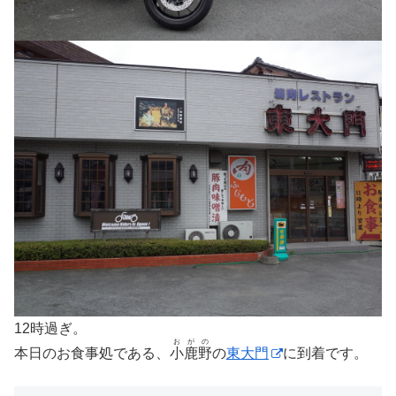
12時過ぎ。
おがの
本日のお食事処である、
小鹿野
の
東大門
に到着です。