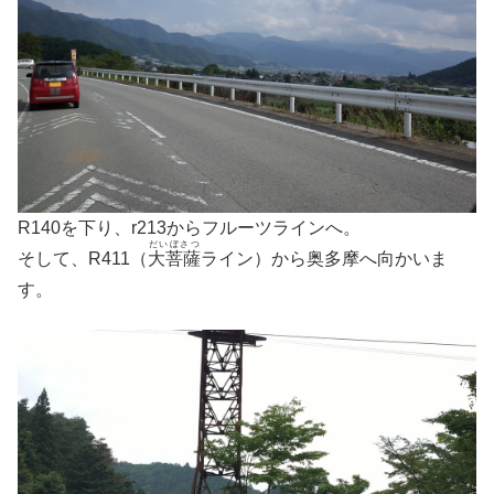
R140を下り、r213からフルーツラインへ。
だいぼさつ
そして、R411（
大菩薩
ライン）から奥多摩へ向かいま
す。