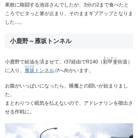
果敢に格闘する池谷さんでしたが、3分の2まで食べたと
ころでピタっと箸が止まり、そのままギブアップとなりま
した…。
小鹿野～雁坂トンネル
さいかい
小鹿野で給油を済ませて、r37経由でR140（
彩甲斐
街道）
かりさか
に入り、
雁坂
トンネル
へ向かいます。
お腹がいっぱいになったら、睡魔との闘いが始まりまし
た。
まとわりつく眠気を払えないので、アドレナリンを噴出さ
せる作戦に。