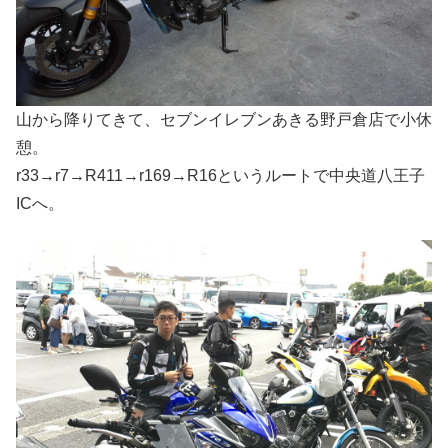
山から降りてきて、セブンイレブンあきる野戸倉店で小休
憩。
r33→r7→R411→r169→R16というルートで中央道八王子
ICへ。