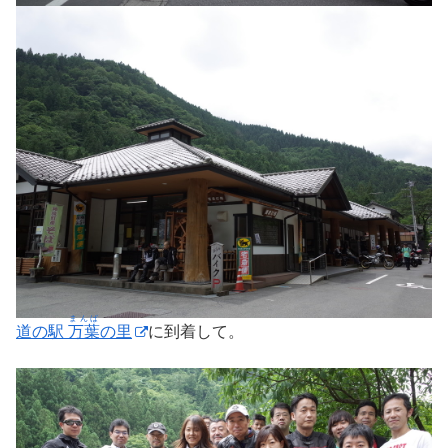
まんば
道の駅
万葉
の里
に到着して。