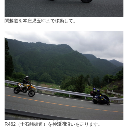
関越道を本庄児玉ICまで移動して。
かんなこ
R462（十石峠街道）を
神流湖
沿いを走ります。