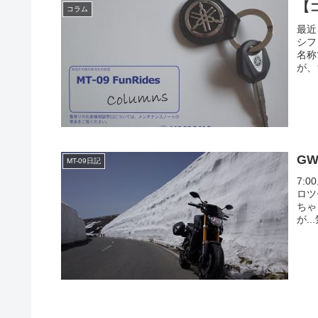
【
コラム
最近
シフ
名称
が、
G
MT-09日記
7:
ロツ
ちゃ
が.