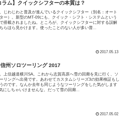
コラム】クイックシフターの本質は？
、じわじわと普及が進んでいるクイックシフター（別名：オート
ター）。新型のMT-09にも、クイック・シフト・システムという
で搭載されましたね。ところが、クイックシフターに対する誤解
ちらほら見かけます。使ったことのない人が多い普...
2017.05.13
W信州ソロツーリング 2017
00。上信越道横川SA。これから志賀高原へ雪の回廊を見に行く、ソ
ーリングへ出発です。あわせてカスタムシリーズ3の効果検証もし
うのです。なんか去年も同じようなツーリングをした気がします
..気にしちゃいけませんな。だって雪の回廊...
2017.05.02