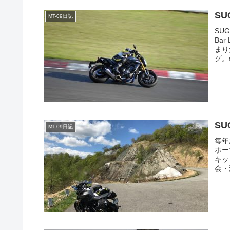
SU
MT-09日記
SU
Ba
まり
グ。
SU
MT-09日記
毎年
ポー
キッ
会・