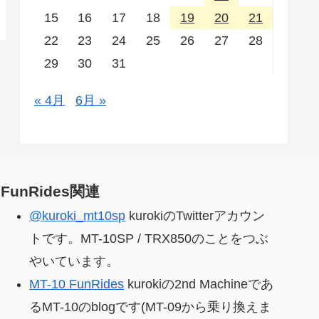
15
16
17
18
19
20
21
22
23
24
25
26
27
28
29
30
31
« 4月
6月 »
FunRides関連
@kuroki_mt10sp
kurokiのTwitterアカウン
トです。MT-10SP / TRX850のことをつぶ
やいています。
MT-10 FunRides
kurokiの2nd Machineであ
るMT-10のblogです(MT-09から乗り換えま