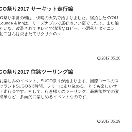
GO祭り2017 サーキット走行編
GO祭り本番の朝は、快晴の天気で始まりました。宿泊したKYOU
r Lounge & Innは、リーズナブルで居心地いい宿でしたよ。また泊
たいな。改装されてキレイで清潔なロビー。小洒落たダイニン
朝ごはんは焼きたてサクサクのク...
2017.05.20
GO祭り2017 往路ツーリング編
お楽しみのイベント、SUGO祭りが始まります。国際コースのス
ツランドSUGOを3時間、フリーに走り込める、とても楽しいサー
ト走行会です。そして、行き帰りのツーリング、高級旅館での宴
温泉など、多面的に楽しめるイベントなのです。...
2017.05.19