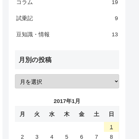
コラム
19
試乗記
9
豆知識・情報
13
月別の投稿
2017年1月
月
火
水
木
金
土
日
1
2
3
4
5
6
7
8