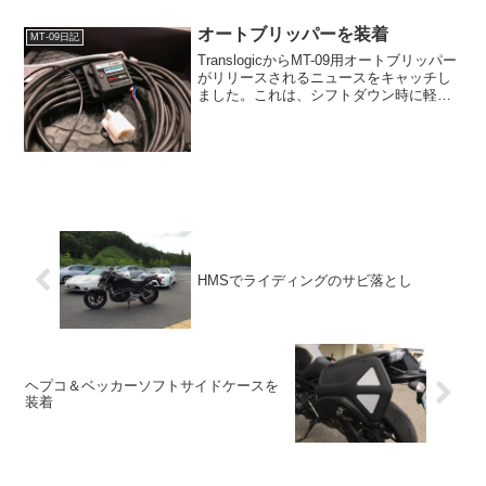
いる記事を見てから。実はTRX850のタイ
ヤ交換をモ...
オートブリッパーを装着
MT-09日記
TranslogicからMT-09用オートブリッパー
がリリースされるニュースをキャッチし
ました。これは、シフトダウン時に軽く
アクセルをあけて回転を合わせるブリッ
ピング操作を、自動でやってくれちゃう
素敵パーツなのです。Translogic製ク...
HMSでライディングのサビ落とし
ヘプコ＆ベッカーソフトサイドケースを
装着