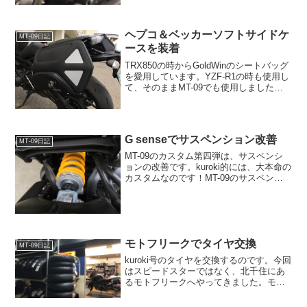
歩でYSP杉並南へ。会社帰りにMT-09を
引...
ヘプコ＆ベッカーソフトサイドケ
MT-09日記
ースを装着
TRX850の時からGoldWinのシートバッグ
を愛用しています。YZF-R1の時も使用し
て、そのままMT-09でも使用しましたが...
イマイチ使いにくい！さらに、雨具を入
れるとパツンパツン！お土産を入れる余
裕などありません。そろそろなんと...
G senseでサスペンション改善
MT-09日記
MT-09のカスタム第四弾は、サスペンシ
ョンの改善です。kuroki的には、大本命の
カスタムなのです！MT-09のサスペンシ
ョンは、コーナリング中に車体がひょこ
ひょこ動く感じが気になってます。車体
に身体を預けて、グッと荷重をかけて曲
がりたい...
モトフリークでタイヤ交換
MT-09日記
kuroki号のタイヤを交換するのです。今回
はスピードスターではなく、北千住にあ
るモトフリークへやってきました。モト
フリークの存在を知ったのは、各社のタ
イヤのポジショニングが詳しく書かれて