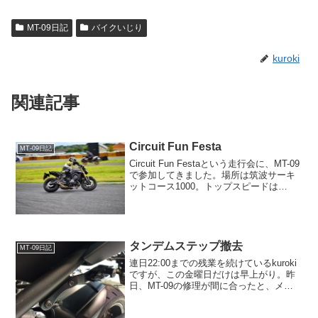
MT-09日記
バイクいじり
kuroki
関連記事
Circuit Fun Festa
MT-09日記
Circuit Fun Festaという走行会に、MT-09
で参加してきました。場所は筑波サーキ
ットコース1000。トップスピードは
120km/hぐらいのショートコースなの
で、MT-09向きのコースのはず。どんな
走りができるか、楽しみなので...
タンデムステップ撤去
MT-09日記
連日22:00までの残業を続けているkuroki
ですが、この金曜日だけは早上がり。昨
日、MT-09の修理が間に合ったと、メカ
ニックの池谷さんから連絡があったので
す。電車で京王線桜上水まで移動し、徒