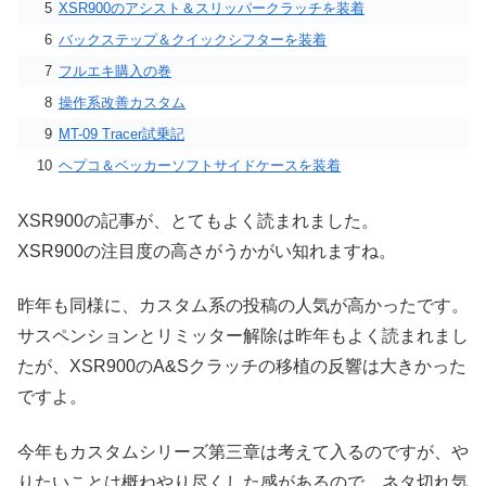
5
XSR900のアシスト＆スリッパークラッチを装着
6
バックステップ＆クイックシフターを装着
7
フルエキ購入の巻
8
操作系改善カスタム
9
MT-09 Tracer試乗記
10
ヘプコ＆ベッカーソフトサイドケースを装着
XSR900の記事が、とてもよく読まれました。
XSR900の注目度の高さがうかがい知れますね。
昨年も同様に、カスタム系の投稿の人気が高かったです。
サスペンションとリミッター解除は昨年もよく読まれまし
たが、XSR900のA&Sクラッチの移植の反響は大きかった
ですよ。
今年もカスタムシリーズ第三章は考えて入るのですが、や
りたいことは概ねやり尽くした感があるので、ネタ切れ気