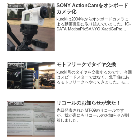
SONY ActionCamをオンボード
MT-09日記
カメラ化
kurokiは2004年からオンボードカメラに
よる動画撮影に取り組んでいました。IO-
DATA MotionPixSANYO XactiGoPro
HEROSONY ActionCam ←今ここといっ
た流れで、ActionCamユーザーとな...
モトフリークでタイヤ交換
MT-09日記
kuroki号のタイヤを交換するのです。今回
はスピードスターではなく、北千住にあ
るモトフリークへやってきました。モト
フリークの存在を知ったのは、各社のタ
イヤのポジショニングが詳しく書かれて
いる記事を見てから。実はTRX850のタイ
ヤ交換をモ...
リコールのお知らせが来た！
MT-09日記
先日発表されたMT-09のリコールです
が、我が家にもリコールのお知らせが到
着しました。