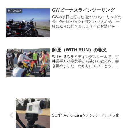
GWビーナスラインツーリング
MT-09日記
GWの初日に行った信州ソロツーリングの
後、信州のバイク仲間Saikiさんから、一
緒に走りに行きましょう！とお誘いを受
けました。天気予報は晴れの予想。また
また信州へツーリングに行くことにしち
ゃいました。
師匠（WITH RUN）の教え
MT-09日記
WITH RUNライディングスクールで、宇
井選手と小室選手から受けた教えを、書
き留めました。わかりにくいことや、意
味の伝わりにくいことがあったとして
も、ひとえにkurokiの力量不足でありま
す。詳細を確認したいときは、ぜひWITH
RUNに...
SONY ActionCamをオンボードカメラ化